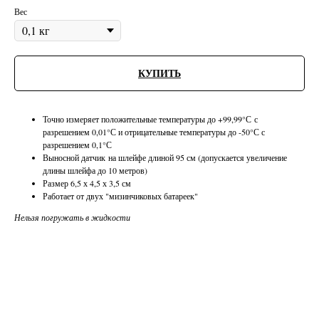
Вес
КУПИТЬ
Точно измеряет положительные температуры до +99,99°С с
разрешением 0,01°С и отрицательные температуры до -50°С с
разрешением 0,1°С
Выносной датчик на шлейфе длиной 95 см (допускается увеличение
длины шлейфа до 10 метров)
Размер 6,5 х 4,5 х 3,5 см
Работает от двух "мизинчиковых батареек"
Нельзя погружать в жидкости