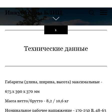
Инкубаторы БЛИЦ
Инструкция к Мульти
1
Инкубатору "ВЕСНА"
модель С
Технические данные
Габариты (длина, ширина, высота) максимальные -
675 x 390 x 370 мм
Масса нетто/брутто - 8,2 / 10,6 кг
Номинальное рабочее напряжение - 170-250 В, 48-63