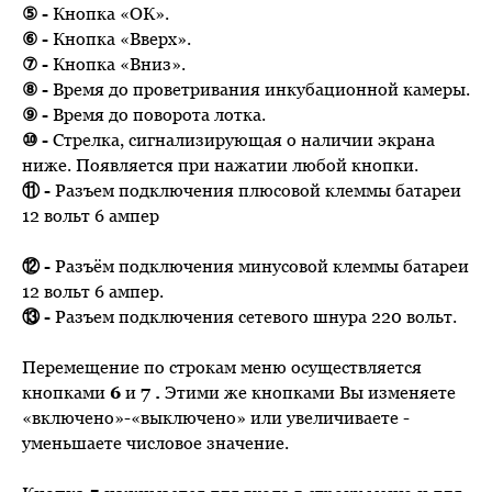
⑤ -
Кнопка «ОК».
⑥ -
Кнопка «Вверх».
⑦ -
Кнопка «Вниз».
⑧ -
Время до проветривания инкубационной камеры.
⑨ -
Время до поворота лотка.
⑩ -
Стрелка,
сигнализирующая о наличии экрана
ниже. Появляется при нажатии любой кнопки.
⑪ -
Разъем подключения плюсовой клеммы батареи
12 вольт 6 ампер
⑫ -
Разъём подключения минусовой клеммы батареи
12 вольт 6 ампер.
⑬ -
Разъем подключения сетевого шнура 220 вольт.
Перемещение по строкам меню осуществляется
кнопками
6
и
7
.
Этими же кнопками Вы изменяете
«включено»-«выключено» или увеличиваете -
уменьшаете числовое значение.